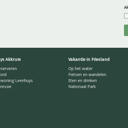
A
ys Akkrum
Vakantie in Friesland
eserveren
Op het water
rond
Fietsen en wandelen
ewoning Leenhuys
Eten en drinken
ressie
Nationaal Park