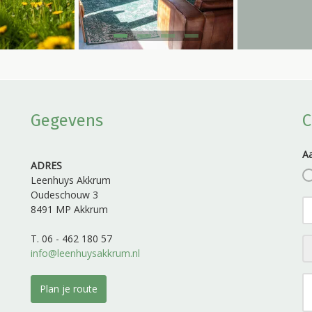
Gegevens
C
A
ADRES
Leenhuys Akkrum
Oudeschouw 3
8491 MP Akkrum
T. 06 - 462 180 57
info@leenhuysakkrum.nl
Plan je route