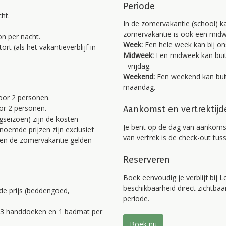
Periode
cht.
In de zomervakantie (school) k
zomervakantie is ook een mid
on per nacht.
Week:
Een hele week kan bij on
t (als het vakantieverblijf in
Midweek:
Een midweek kan bui
- vrijdag.
Weekend:
Een weekend kan bui
maandag.
oor 2 personen.
oor 2 personen.
Aankomst en vertrektijd
gseizoen) zijn de kosten
Je bent op de dag van aankoms
enoemde prijzen zijn exclusief
van vertrek is de check-out tus
iten de zomervakantie gelden
Reserveren
Boek eenvoudig je verblijf bij 
beschikbaarheid direct zichtbaa
de prijs (beddengoed,
periode.
 3 handdoeken en 1 badmat per
Boek nu