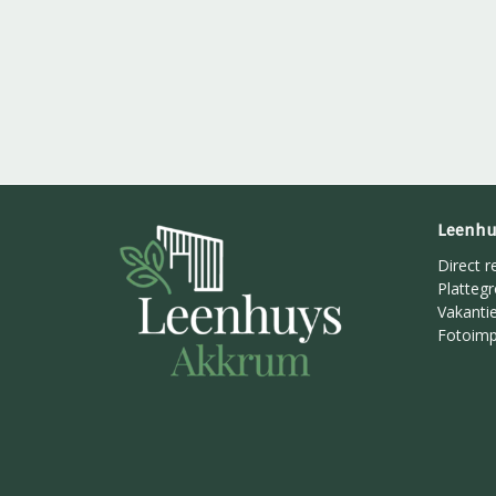
Leenhu
Direct r
Platteg
Vakanti
Fotoimp