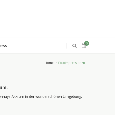
0
iews
Home
Fotoimpressionen
rum.
 Leenhuys Akkrum in der wunderschönen Umgebung.